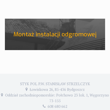
Montaż instalacji odgromowej
STYK POL P.W. STANISŁAW STRZELCZYK
Łowiskowa 26, 85-436 Bydgoszcz
Oddział zachodniopomorskie: Połchowo 23 lok. 1, Węgorzyno
73-155
608 680 662