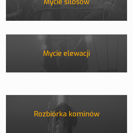
Mycie silosów
Mycie elewacji
Rozbiórka kominów