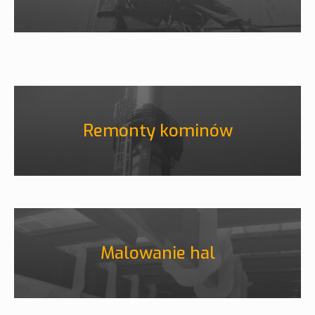
Remonty kominów
Malowanie hal