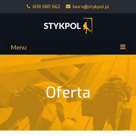
608 680 662
biuro@stykpol.pl
Menu
Strona główna
Alpiniści przemysłowi
Oferta
Oferta
Realizacje
Kontakt