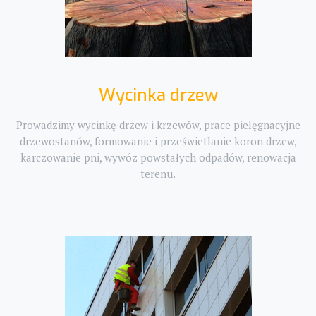
Wycinka drzew
Prowadzimy wycinkę drzew i krzewów, prace pielęgnacyjne
drzewostanów, formowanie i prześwietlanie koron drzew,
karczowanie pni, wywóz powstałych odpadów, renowacja
terenu.