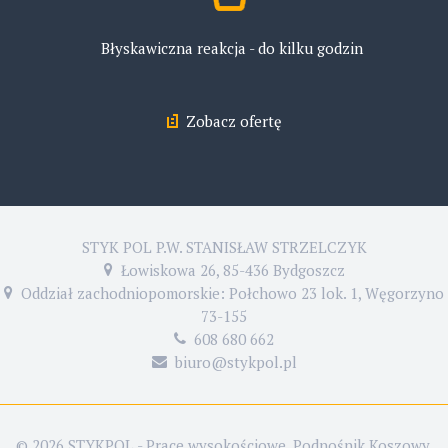
Błyskawiczna reakcja - do kilku godzin
Zobacz ofertę
STYK POL P.W. STANISŁAW STRZELCZYK
Łowiskowa 26, 85-436 Bydgoszcz
Oddział zachodniopomorskie: Połchowo 23 lok. 1, Węgorzyno
73-155
608 680 662
biuro@stykpol.pl
© 2026 STYKPOL - Prace wysokościowe, Podnośnik Koszowy,