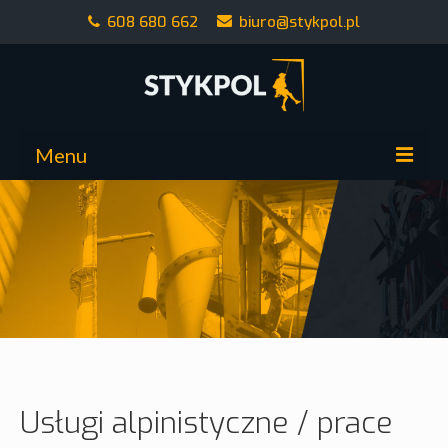
608 680 662
biuro@stykpol.pl
Menu
Strona główna
Alpiniści przemysłowi
Wysokość nam nie strasz
Oferta
Wysokość dla nas jest naturalnym środowiskiem.
Realizacje
Kontakt
Usługi alpinistyczne / prace