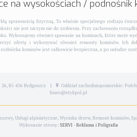
race na wysokościach / podnośnik
kłą sprawnością fizyczną. To właśnie specjalnego rodzaju ćwicz
okości nie jest niczym nie do zrobienia. Przy zachowaniu rozsądk
ko. Wykonujemy również spawanie na kominach, które może wydaw
zerzyć ofertę i wykonywać również remonty kominów. Ich 
rozbiórka kominów jest całkowicie bezpieczna, a po usłudze zos
26, 85-436 Bydgoszcz
|
Oddział zachodniopomorskie: Połch
biuro@stykpol.pl
owy, Usługi alpinistyczne, Wycinka drzew, Remont kominów, Spa
Wykonanie strony:
SERVI - Reklama i Poligrafia