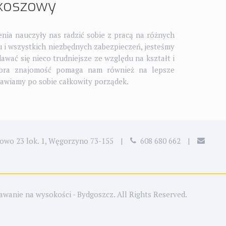
 koszowy
enia nauczyły nas radzić sobie z pracą na różnych
u i wszystkich niezbędnych zabezpieczeń, jesteśmy
ać się nieco trudniejsze ze względu na kształt i
dobra znajomość pomaga nam również na lepsze
tawiamy po sobie całkowity porządek.
owo 23 lok. 1, Węgorzyno 73-155
|
608 680 662
|
wanie na wysokości - Bydgoszcz. All Rights Reserved.