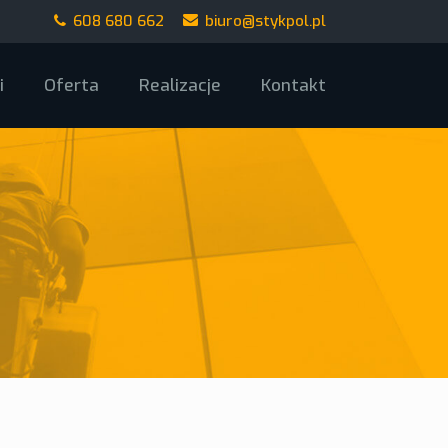
608 680 662
biuro@stykpol.pl
i
Oferta
Realizacje
Kontakt